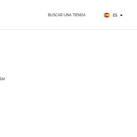
EN
FR
BUSCAR UNA TIENDA
ES
DE
tar