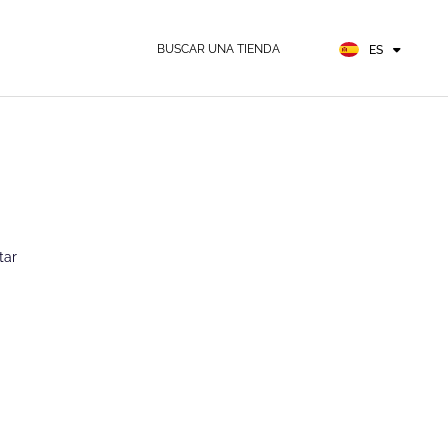
EN
FR
BUSCAR UNA TIENDA
ES
DE
tar