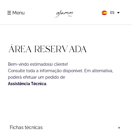
EN
FR
☰ Menu
ES
DE
ÁREA RESERVADA
Bem-vindo estimado(a) cliente!
Consulte toda a informação disponível. Em alternativa,
poderá efetuar um pedido de
Assistência Técnica
.
Fichas técnicas