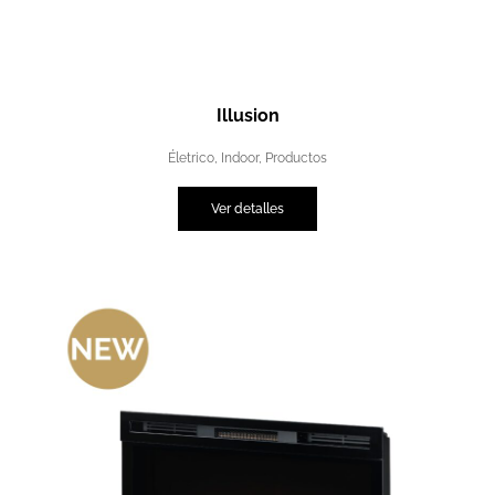
Illusion
Életrico
,
Indoor
,
Productos
Ver detalles