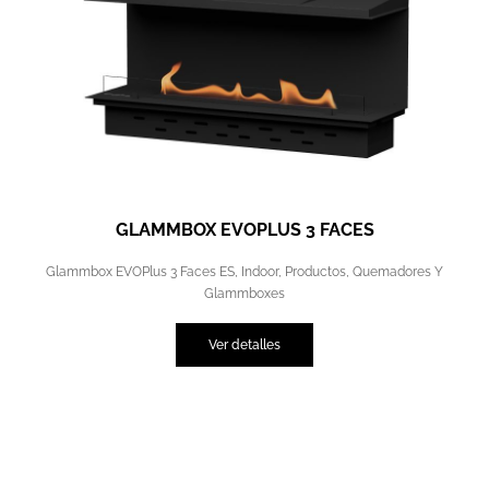
GLAMMBOX EVOPLUS 3 FACES
Glammbox EVOPlus 3 Faces ES
,
Indoor
,
Productos
,
Quemadores Y
Glammboxes
Ver detalles