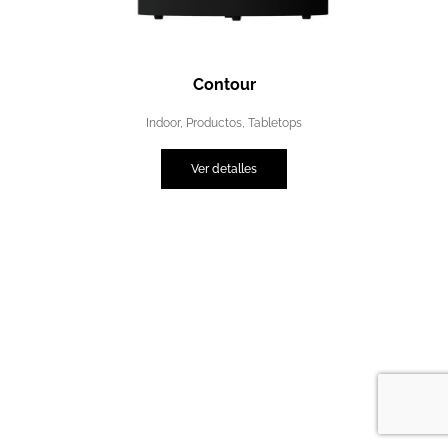
Contour
Indoor
,
Productos
,
Tabletops
Ver detalles