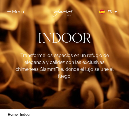
FR
☰ Menu
ES
DE
INDOOR
Transforme los espacios en un refugio de
elegancia y calidez con las exclusivas
chimeneas GlammFire, donde el lujo se une al
fuego.
Home
| Indoor