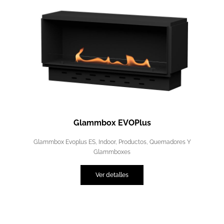
Glammbox EVOPlus
Glammbox Evoplus ES
,
Indoor
,
Productos
,
Quemadores Y
Glammboxes
Ver detalles