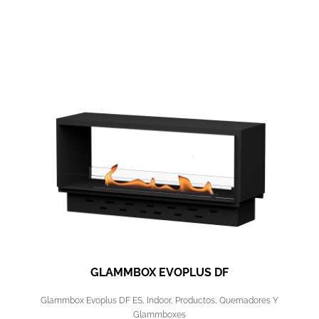
GLAMMBOX EVOPLUS DF
Glammbox Evoplus DF ES
,
Indoor
,
Productos
,
Quemadores Y
Glammboxes