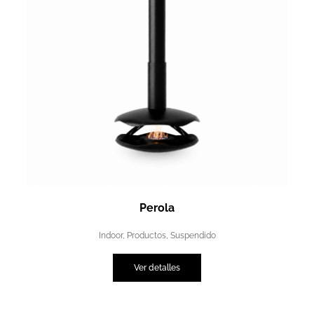
Perola
Indoor
,
Productos
,
Suspendido
Ver detalles