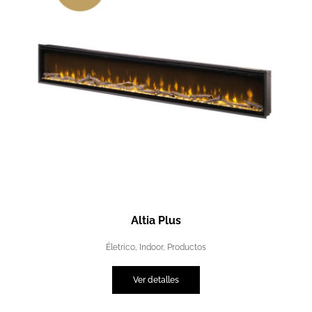
Altia Plus
Életrico
,
Indoor
,
Productos
Ver detalles