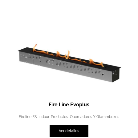
Fire Line Evoplus
Fireline ES
,
Indoor
,
Productos
,
Quemadores Y Glammboxes
Ver detalles