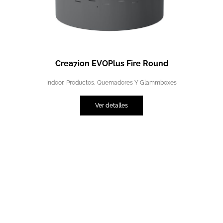
Crea7ion EVOPlus Fire Round
Indoor
,
Productos
,
Quemadores Y Glammboxes
Ver detalles