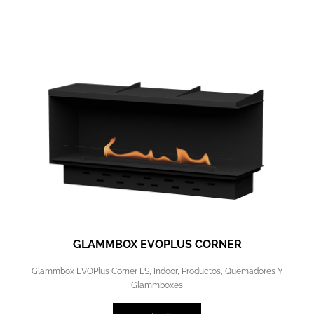
GLAMMBOX EVOPLUS CORNER
Glammbox EVOPlus Corner ES
,
Indoor
,
Productos
,
Quemadores Y
Glammboxes