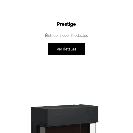
Prestige
Életrico
,
Indoor
,
Productos
Ver detalles