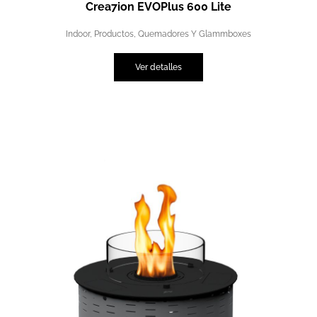
Crea7ion EVOPlus 600 Lite
Indoor
,
Productos
,
Quemadores Y Glammboxes
Ver detalles