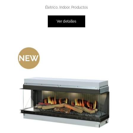
Életrico
,
Indoor
,
Productos
Ver detalles