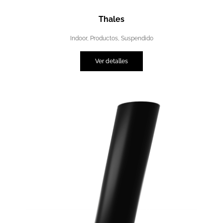
Thales
Indoor
,
Productos
,
Suspendido
Ver detalles