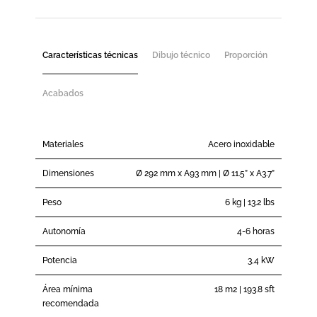
Características técnicas
Dibujo técnico
Proporción
Acabados
Materiales
Acero inoxidable
Dimensiones
Ø 292 mm x A93 mm | Ø 11.5” x A3.7”
Peso
6 kg | 13.2 lbs
Autonomía
4-6 horas
Potencia
3,4 kW
Área mínima
18 m2 | 193.8 sft
recomendada