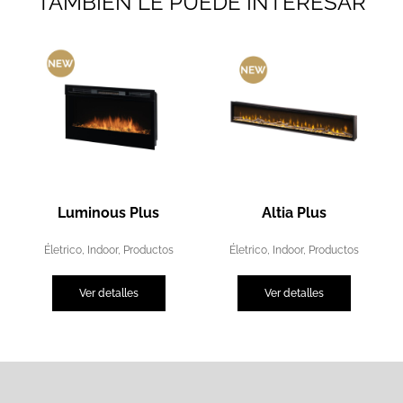
TAMBIÉN LE PUEDE INTERESAR
Luminous Plus
Altia Plus
Életrico
,
Indoor
,
Productos
Életrico
,
Indoor
,
Productos
Ver detalles
Ver detalles