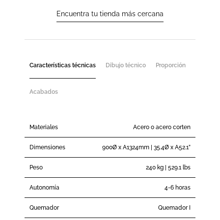
Encuentra tu tienda más cercana
Características técnicas
Dibujo técnico
Proporción
Acabados
Materiales
Acero o acero corten
Dimensiones
900Ø x A1324mm | 35.4Ø x A52.1”
Peso
240 kg | 529.1 lbs
Autonomía
4-6 horas
Quemador
Quemador I