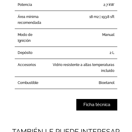
Potencia
2,7 kW
Área mínima
18 m2 | 193.8 sft
recomendada
Modo de
Manual
Ignición
Depósito
2 L
Accesorios
Vidrio resistente a altas temperaturas
incluido
Combustible
Bioetanol
Ficha técnica
TAMBIÉN LE PUEDE INTERESAR