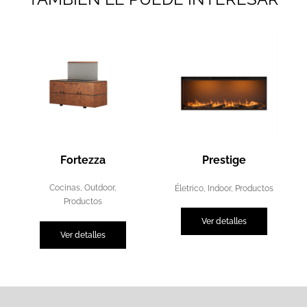
Fortezza
Prestige
Cocinas
,
Outdoor
,
Életrico
,
Indoor
,
Productos
Productos
Ver detalles
Ver detalles