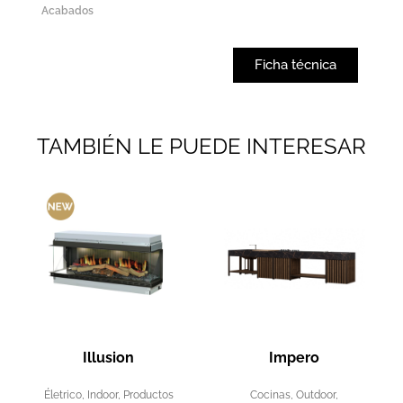
Acabados
Ficha técnica
TAMBIÉN LE PUEDE INTERESAR
Illusion
Impero
Életrico
,
Indoor
,
Productos
Cocinas
,
Outdoor
,