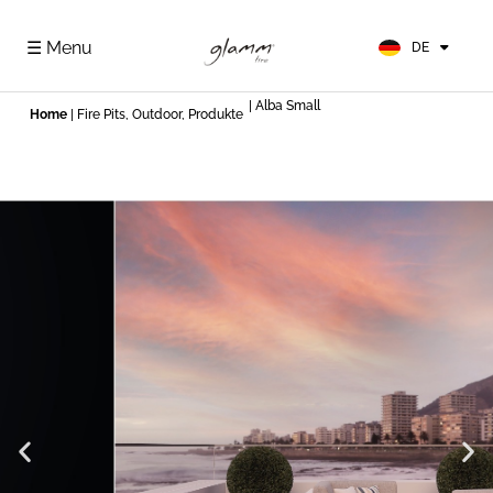
EN
FR
☰ Menu
DE
ES
| Alba Small
Home
|
Fire Pits
,
Outdoor
,
Produkte