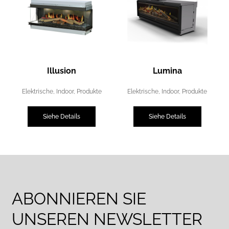
Illusion
Lumina
Elektrische
,
Indoor
,
Produkte
Elektrische
,
Indoor
,
Produkte
Siehe Details
Siehe Details
ABONNIEREN SIE
UNSEREN NEWSLETTER