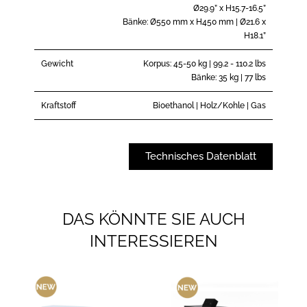
Ø29.9” x H15.7-16.5”
Bänke: Ø550 mm x H450 mm | Ø21.6 x
H18.1”
Gewicht
Korpus: 45-50 kg | 99.2 - 110.2 lbs
Bänke: 35 kg | 77 lbs
Kraftstoff
Bioethanol | Holz/Kohle | Gas
Technisches Datenblatt
DAS KÖNNTE SIE AUCH
INTERESSIEREN