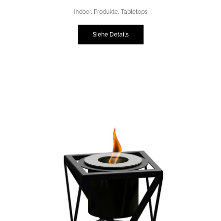
Indoor
,
Produkte
,
Tabletops
Siehe Details