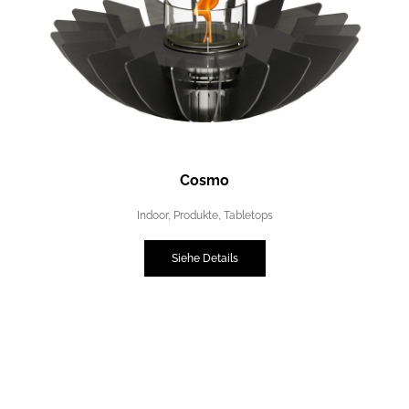
Cosmo
Indoor
,
Produkte
,
Tabletops
Siehe Details