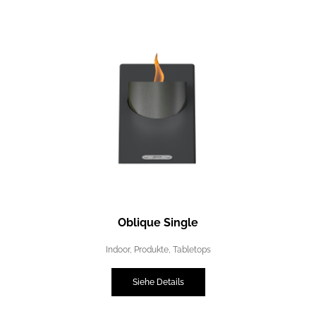
Oblique Single
Indoor
,
Produkte
,
Tabletops
Siehe Details