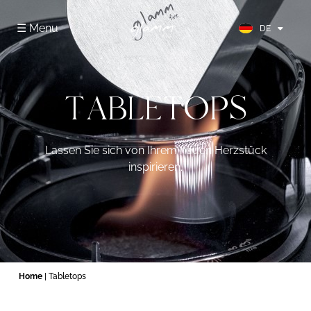
FR
☰ Menu
DE
ES
TABLETOPS
Lassen Sie sich von Ihrem neuen Herzstück
inspirieren.
Home
| Tabletops