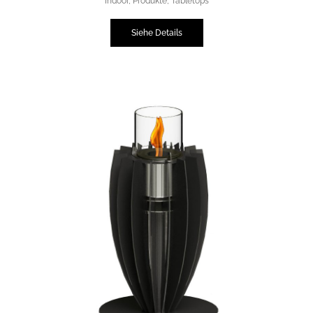
Indoor
,
Produkte
,
Tabletops
Siehe Details