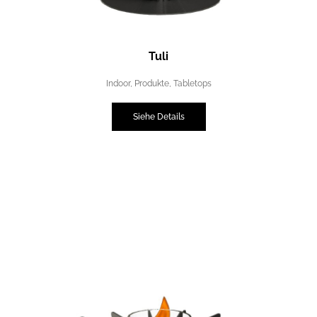
Tuli
Indoor
,
Produkte
,
Tabletops
Siehe Details