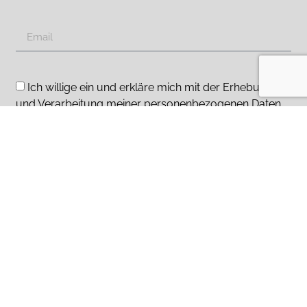
Ich willige ein und erkläre mich mit der Erhebung
und Verarbeitung meiner personenbezogenen Daten,
insbesondere meiner E-Mail-Adresse, zum Zwecke
der Bereitstellung und des Versands des Newsletters
Ihres Unternehmens einverstanden. Erfahren Sie mehr
über den Schutz Ihrer Daten
Abonnieren
GLAMMFIRE