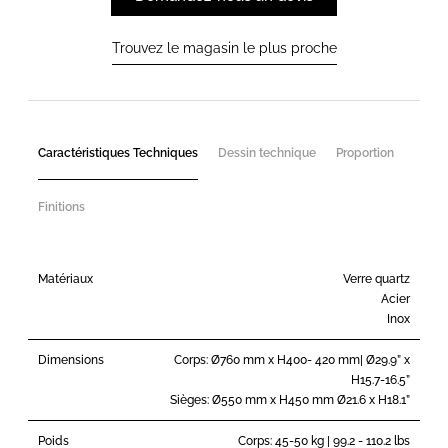
Trouvez le magasin le plus proche
Caractéristiques Techniques
Dessin technique
Proportion
Finitions
Matériaux
Verre quartz
Acier
Inox
Dimensions
Corps: Ø760 mm x H400- 420 mm| Ø29.9” x
H15.7-16.5”
Sièges: Ø550 mm x H450 mm Ø21.6 x H18.1”
Poids
Corps: 45-50 kg | 99.2 - 110.2 lbs