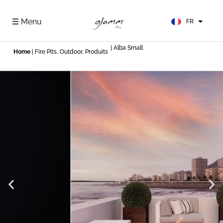
EN
ES
☰ Menu
FR
DE
| Alba Small
Home
|
Fire Pits
,
Outdoor
,
Produits