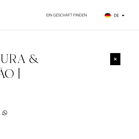
EN
FR
EIN GESCHÄFT FINDEN
DE
ES
URA &
O |