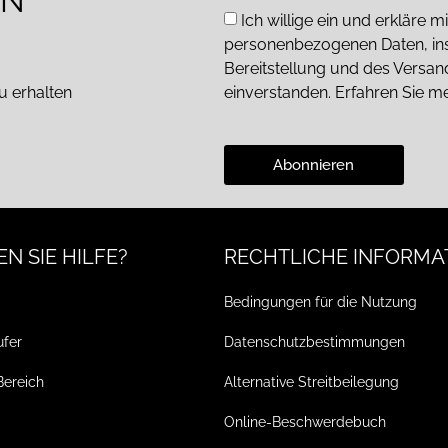
EN
Ich willige ein und erkläre
personenbezogenen Daten, in
Bereitstellung und des Versa
u erhalten
einverstanden. Erfahren Sie m
Abonnieren
N SIE HILFE?
RECHTLICHE INFORMA
Bedingungen für die Nutzung
ufer
Datenschutzbestimmungen
Bereich
Alternative Streitbeilegung
Online-Beschwerdebuch