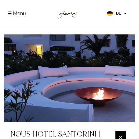
EN
FR
☰ Menu
DE
ES
NOUS HOTEL SANTORINI |