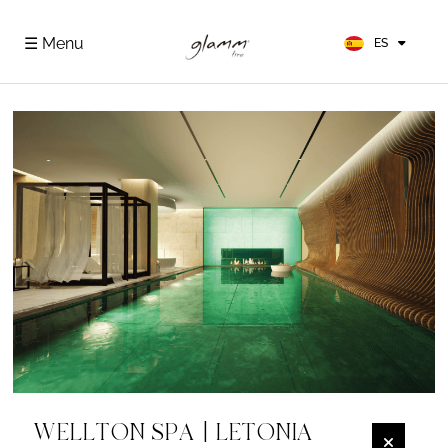
EN
FR
☰ Menu
ES
DE
WELLTON SPA | LETONIA