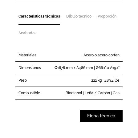
Características técnicas
Dibujo técnico
Proporción
Acabados
Materiales
Acero o acero corten
Dimensiones
Ø1678 mm x A486 mm | Ø66.1” x A19.1”
Peso
222 kg | 489.4 lbs
Combustible
Bioetanol | Leña / Carbón | Gas
Ficha técnica