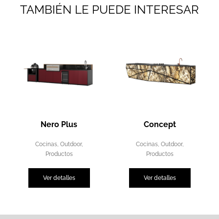
TAMBIÉN LE PUEDE INTERESAR
Nero Plus
Concept
Cocinas
,
Outdoor
,
Cocinas
,
Outdoor
,
Productos
Productos
Ver detalles
Ver detalles