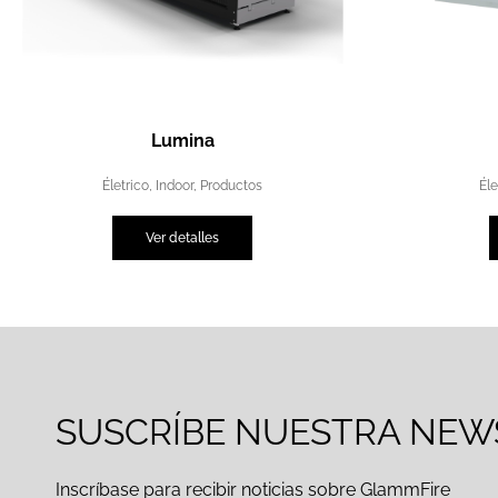
Lumina
Életrico
,
Indoor
,
Productos
Éle
Ver detalles
SUSCRÍBE NUESTRA NEW
Inscríbase para recibir noticias sobre GlammFire