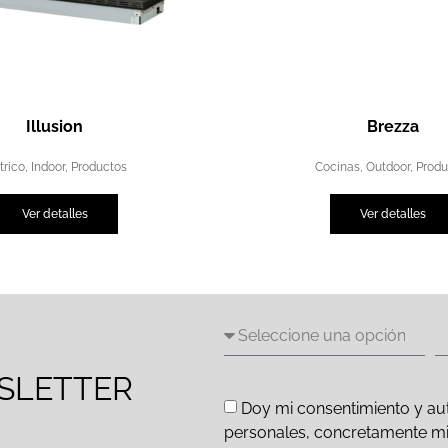
Illusion
Brezza
trico
,
Indoor
,
Productos
Cocinas
,
Outdoor
,
Produ
Ver detalles
Ver detalles
SLETTER
Doy mi consentimiento y aut
personales, concretamente mi d