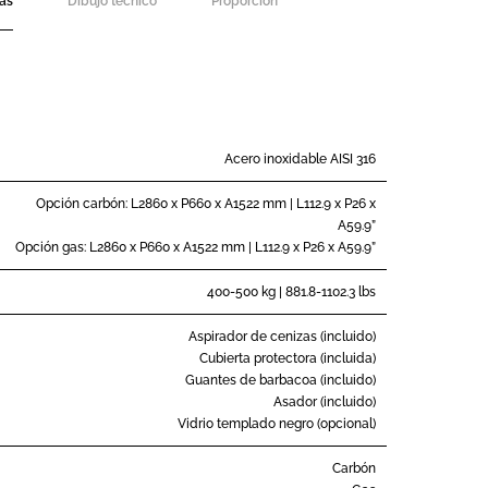
cas
Dibujo técnico
Proporción
Acero inoxidable AISI 316
Opción carbón: L2860 x P660 x A1522 mm | L112.9 x P26 x
A59.9”
Opción gas: L2860 x P660 x A1522 mm | L112.9 x P26 x A59.9”
400-500 kg | 881.8-1102.3 lbs
Aspirador de cenizas (incluido)
Cubierta protectora (incluida)
Guantes de barbacoa (incluido)
Asador (incluido)
Vidrio templado negro (opcional)
Carbón