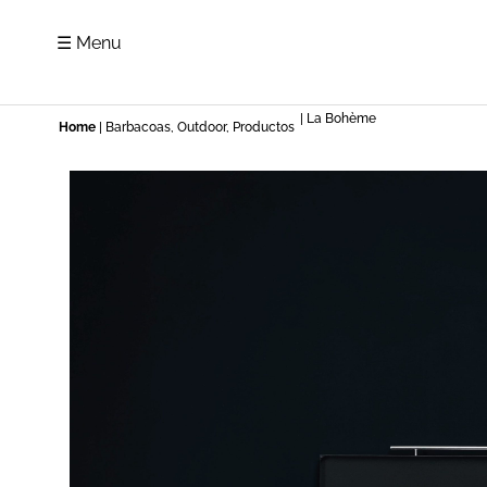
☰ Menu
| La Bohème
Home
|
Barbacoas
,
Outdoor
,
Productos