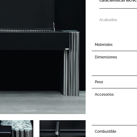
Características técni
Acabados
Materiales
Dimensiones
Peso
Accesorios
Combustible