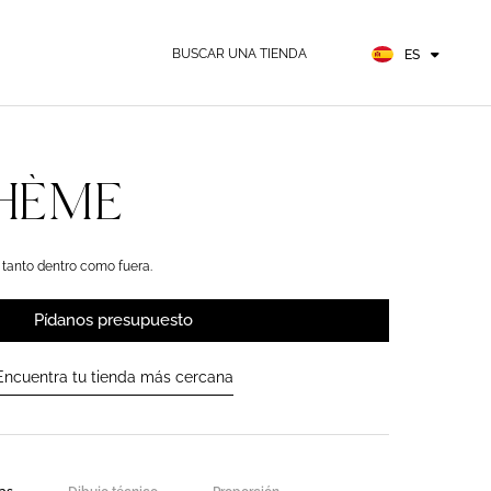
EN
FR
BUSCAR UNA TIENDA
ES
DE
HÈME
tanto dentro como fuera.
Pídanos presupuesto
Encuentra tu tienda más cercana