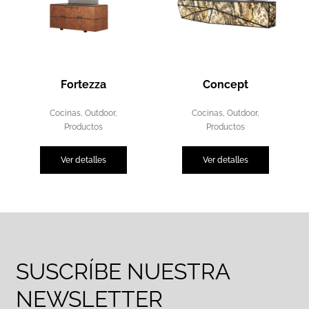
Fortezza
Concept
Cocinas
,
Outdoor
,
Cocinas
,
Outdoor
,
Productos
Productos
Ver detalles
Ver detalles
SUSCRÍBE NUESTRA
NEWSLETTER