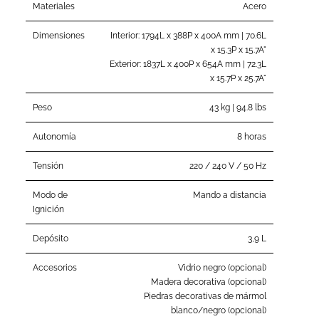
Materiales
Acero
Dimensiones
Interior: 1794L x 388P x 400A mm | 70.6L
x 15.3P x 15.7A"
Exterior: 1837L x 400P x 654A mm | 72.3L
x 15.7P x 25.7A"
Peso
43 kg | 94.8 lbs
Autonomía
8 horas
Tensión
220 / 240 V / 50 Hz
Modo de
Mando a distancia
Ignición
Depósito
3,9 L
Accesorios
Vidrio negro (opcional)
Madera decorativa (opcional)
Piedras decorativas de mármol
blanco/negro (opcional)