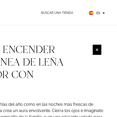
EN
FR
BUSCAR UNA TIENDA
ES
DE
 ENCENDER
NEA DE LEÑA
OR CON
frías del año como en las noches más frescas de
 crea un aura envolvente. Cierra los ojos e imagínate:
mpañía de la familia, o en una relajante velada para