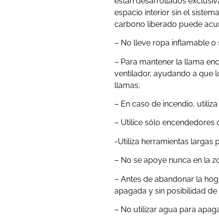
están desarrollados exclusivam
espacio interior sin el sist
carbono liberado puede acumu
– No lleve ropa inflamable o 
– Para mantener la llama enc
ventilador, ayudando a que 
llamas;
– En caso de incendio, utiliz
– Utilice sólo encendedores 
-Utiliza herramientas largas 
– No se apoye nunca en la z
– Antes de abandonar la ho
apagada y sin posibilidad de 
– No utilizar agua para apaga