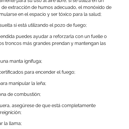
ente para su uso al aire libre, si se utiliza en un
ema de extracción de humos adecuado, el monóxido de
larse en el espacio y ser tóxico para la salud;
suelta si está utilizando el pozo de fuego;
endida puedes ayudar a reforzarla con un fuelle o
los troncos más grandes prendan y mantengan las
a una manta ignífuga;
certificados para encender el fuego;
para manipular la leña;
ona de combustión;
guera, asegúrese de que está completamente
reignición;
r la llama;