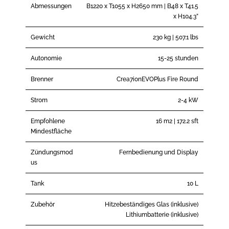
Abmessungen
B1220 x T1055 x H2650 mm | B48 x T41.5
x H104.3”
Gewicht
230 kg | 507.1 lbs
Autonomie
15-25 stunden
Brenner
Crea7ionEVOPlus Fire Round
Strom
2-4 kW
Empfohlene
16 m2 | 172.2 sft
Mindestfläche
Zündungsmod
Fernbedienung und Display
us
Tank
10 L
Zubehör
Hitzebeständiges Glas (inklusive)
Lithiumbatterie (inklusive)