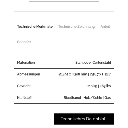
Technische Merkmale
Technische Zeichnung
Anteil
Beendet
Materialien
Stahl oder Cortenstahl
Abmessungen
Ø1492 x H308 mm | Ø58.7 x H12.1”
Gewicht
210 kg | 463 lbs
Kraftstoff
Bioethanol | Holz/Kohle | Gas
Technisches Datenblatt