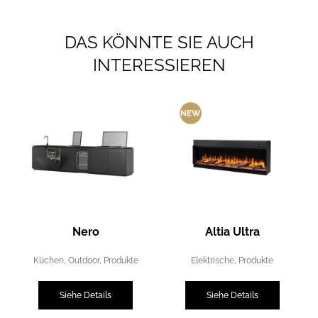
DAS KÖNNTE SIE AUCH
INTERESSIEREN
Nero
Altia Ultra
Küchen
,
Outdoor
,
Produkte
Elektrische
,
Produkte
Siehe Details
Siehe Details