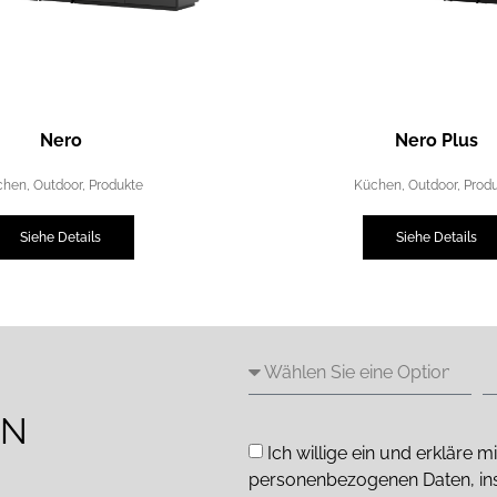
Nero
Nero Plus
chen
,
Outdoor
,
Produkte
Küchen
,
Outdoor
,
Prod
Siehe Details
Siehe Details
EN
Ich willige ein und erkläre
personenbezogenen Daten, in