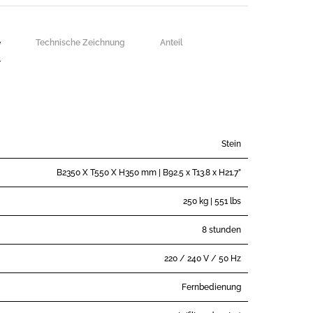
e
Technische Zeichnung
Anteil
Stein
B2350 X T550 X H350 mm | B92.5 x T13.8 x H21.7”
250 kg | 551 lbs
8 stunden
220 / 240 V / 50 Hz
Fernbedienung