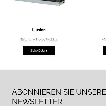
Illusion
Elektrische
,
Indoor
,
Produkte
Kü
Siehe Details
ABONNIEREN SIE UNSER
NEWSLETTER