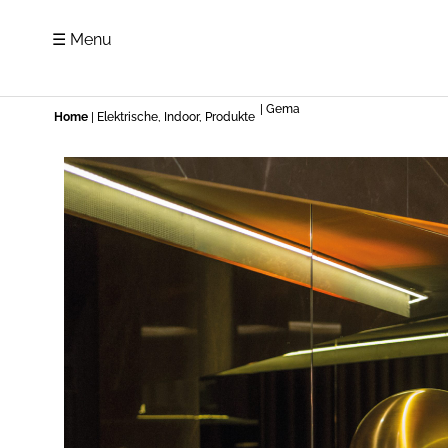
☰ Menu
| Gema
Home
|
Elektrische
,
Indoor
,
Produkte