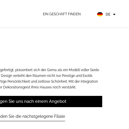
EN
FR
EIN GESCHÄFT FINDEN
DE
ES
gefertigt, präsentiert sich der Gema als ein Modell voller Seele
 Design verleiht den Räumen nicht nur Prestige und Exotik,
ige Persönlichkeit und zeitlose Schönheit. Mit der Integration
r Dekorationsgeist Ihres Hauses noch verstärkt.
agen Sie uns nach einem Angebot
nden Sie die nächstgelegene Filiale