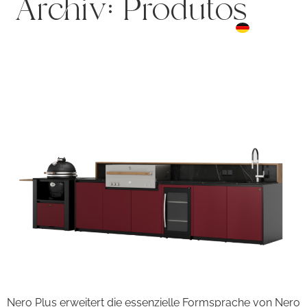
Archiv:
Produtos
FR
☰ Menu
DE
ES
Nero Plus
Nero Plus erweitert die essenzielle Formsprache von Nero