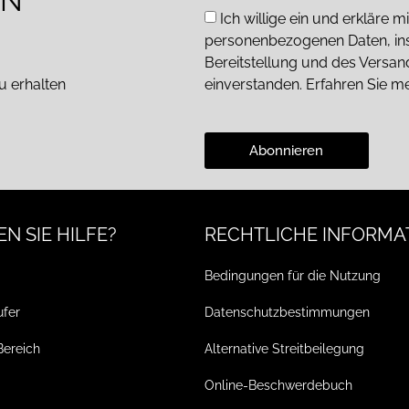
EN
Ich willige ein und erkläre
personenbezogenen Daten, in
Bereitstellung und des Versa
u erhalten
einverstanden. Erfahren Sie m
Abonnieren
N SIE HILFE?
RECHTLICHE INFORMA
Bedingungen für die Nutzung
ufer
Datenschutzbestimmungen
Bereich
Alternative Streitbeilegung
Online-Beschwerdebuch