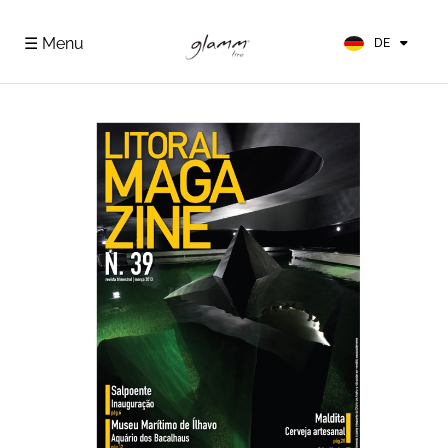
EN
FR
☰ Menu
DE
ES