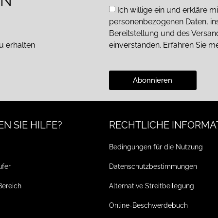
EN
Ich willige ein und erkläre
personenbezogenen Daten, in
Bereitstellung und des Versa
u erhalten
einverstanden. Erfahren Sie m
Abonnieren
N SIE HILFE?
RECHTLICHE INFORMA
Bedingungen für die Nutzung
ufer
Datenschutzbestimmungen
Bereich
Alternative Streitbeilegung
Online-Beschwerdebuch