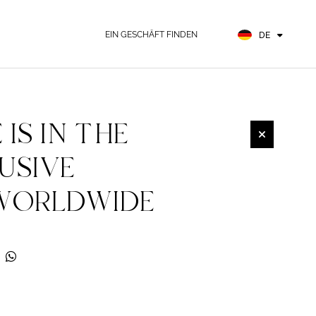
EN
FR
EIN GESCHÄFT FINDEN
DE
ES
IS IN THE
USIVE
WORLDWIDE