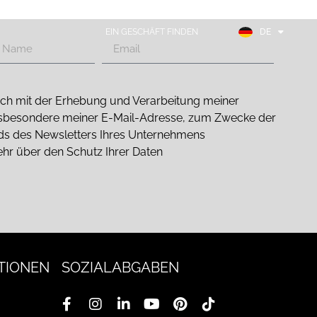
EN
FR
EIN GESCHÄFT FINDEN
DE
ES
 mich mit der Erhebung und Verarbeitung meiner
sbesondere meiner E-Mail-Adresse, zum Zwecke der
nds des Newsletters Ihres Unternehmens
ehr über den Schutz Ihrer Daten
TIONEN
SOZIALABGABEN