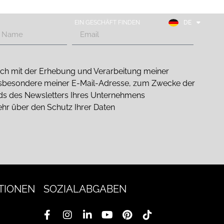
EN
FR
EIN GESCHÄFT FINDEN
DE
ES
 mich mit der Erhebung und Verarbeitung meiner
sbesondere meiner E-Mail-Adresse, zum Zwecke der
nds des Newsletters Ihres Unternehmens
ehr über den Schutz Ihrer Daten
TIONEN
SOZIALABGABEN