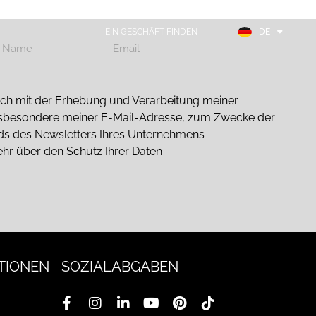
EN
FR
EIN GESCHÄFT FINDEN
DE
ES
 mich mit der Erhebung und Verarbeitung meiner
sbesondere meiner E-Mail-Adresse, zum Zwecke der
nds des Newsletters Ihres Unternehmens
ehr über den Schutz Ihrer Daten
TIONEN
SOZIALABGABEN