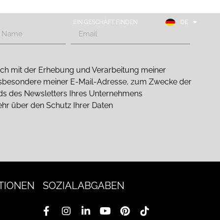
EN
FR
EIN GESCHÄFT FINDEN
DE
ES
 mich mit der Erhebung und Verarbeitung meiner
sbesondere meiner E-Mail-Adresse, zum Zwecke der
nds des Newsletters Ihres Unternehmens
ehr über den Schutz Ihrer Daten
TIONEN
SOZIALABGABEN