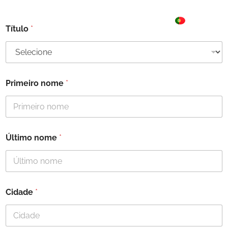
ES
☰ Menu
PT
DE
Título
*
Primeiro nome
*
Último nome
*
Cidade
*