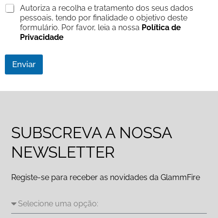
C
Autoriza a recolha e tratamento dos seus dados
h
pessoais, tendo por finalidade o objetivo deste
e
formulário. Por favor, leia a nossa
Política de
c
Privacidade
k
b
o
Enviar
x
e
s
*
SUBSCREVA A NOSSA
NEWSLETTER
Registe-se para receber as novidades da GlammFire