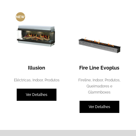
Illusion
Fire Line Evoplus
Eléctricas
,
Indoor
,
Produtos
Fireline
,
Indoor
,
Produtos
,
Queimadores e
Glammboxes
Ver Detalhes
Ver Detalhes