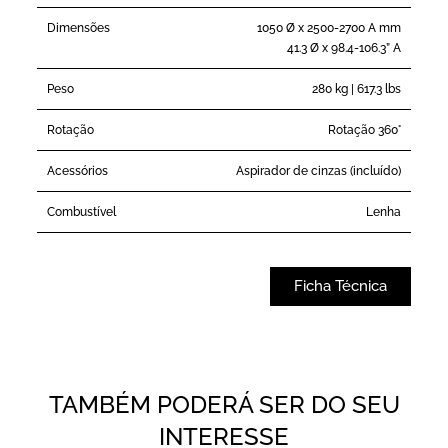
Dimensões
1050 Ø x 2500-2700 A mm
41.3 Ø x 98.4-106.3” A
Peso
280 kg | 617.3 lbs
Rotação
Rotação 360°
Acessórios
Aspirador de cinzas (incluído)
Combustível
Lenha
Ficha Técnica
TAMBÉM PODERÁ SER DO SEU
INTERESSE