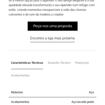
se a melhor opção para o alpendre. O seu design elegante e a sua
qualidade elevada transformarão o seu alpendre num refúgio com
estilo, criando momentos inesquecíveis à volta das chamas
cativantes e do som da madeira a crepitar.
Peça-nos uma proposta
Encontre a loja mais próxima
Características Técnicas
Desenho Técnico
Proporção
Acabamentos
Materiais
Aço
Acabamentos
Aço lacado preto