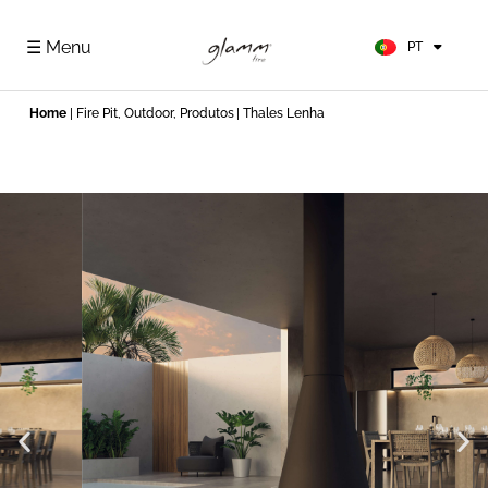
FR
ES
☰ Menu
PT
DE
Home
|
Fire Pit
,
Outdoor
,
Produtos
| Thales Lenha