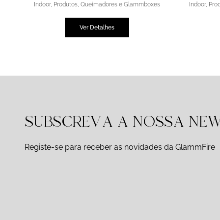
Indoor
,
Produtos
,
Queimadores e Glammboxes
Indoor
,
Pro
Ver Detalhes
SUBSCREVA A NOSSA NE
Registe-se para receber as novidades da GlammFire