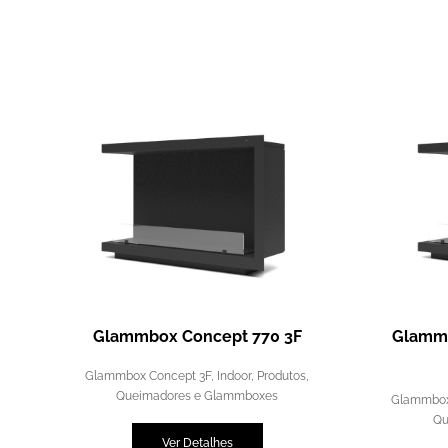
Glammbox Concept 770 3F
Glammb
Glammbox Concept 3F
,
Indoor
,
Produtos
,
Queimadores e Glammboxes
Glammbox
Qu
Ver Detalhes