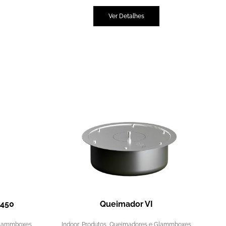
Ver Detalhes
450
Queimador VI
Glammboxes
Indoor
,
Produtos
,
Queimadores e Glammboxes