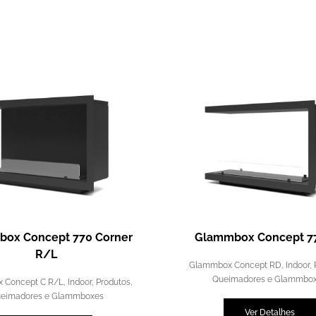
ox Concept 770 Corner
Glammbox Concept 7
R/L
Glammbox Concept RD
,
Indoor
,
Queimadores e Glammbo
 Concept C R/L
,
Indoor
,
Produtos
,
eimadores e Glammboxes
Ver Detalhes