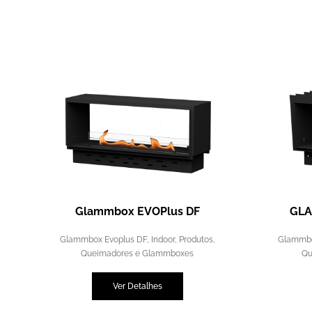
Glammbox EVOPlus DF
GLA
Glammbox Evoplus DF
,
Indoor
,
Produtos
,
Glammbo
Queimadores e Glammboxes
Qu
Ver Detalhes