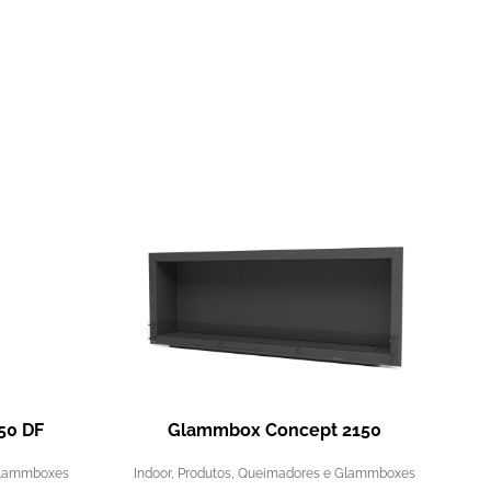
50 DF
Glammbox Concept 2150
Glammboxes
Indoor
,
Produtos
,
Queimadores e Glammboxes