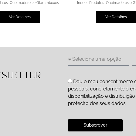
dutos
,
Queimadores e Glammboxes
Indoor
,
Produtos
,
Queimadores e 
Ver Detalhes
Ver Detalhes
WSLETTER
Dou o meu consentimento e
pessoais, concretamente o end
disponibilização e distribuiç
proteção dos seus dados
Subscrever