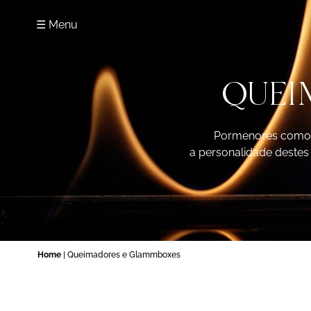
☰ Menu
QUEI
Pormenores como as
a personalidade destes 
Home
| Queimadores e Glammboxes