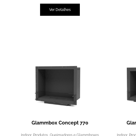
Ver Detalhes
Glammbox Concept 770
Gla
Indoor
,
Produtos
,
Queimadores e Glammboxes
Indoor
,
Pro