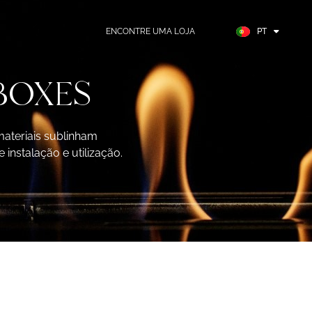
FR
ES
ENCONTRE UMA LOJA
PT
DE
BOXES
materiais sublinham
instalação e utilização.