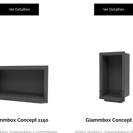
Ver Detalhes
Ver Detalhes
mmbox Concept 1150
Glammbox Concept 
dutos
,
Queimadores e Glammboxes
Indoor
,
Produtos
,
Queimadores e 