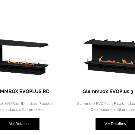
MMBOX EVOPLUS RD
Glammbox EVOPlus 3 
x EVOPlus RD
,
Indoor
,
Produtos
,
Glammbox EVOPlus 3 Faces
,
Indoo
eimadores e Glammboxes
Queimadores e Glammbo
Ver Detalhes
Ver Detalhes