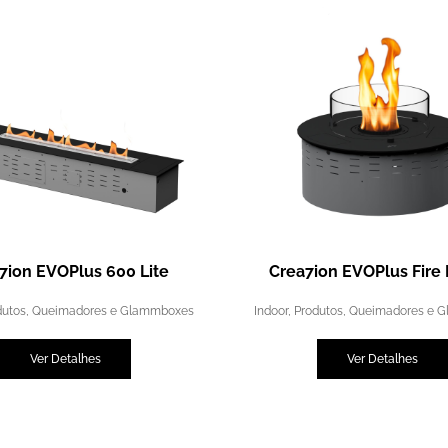
7ion EVOPlus 600 Lite
Crea7ion EVOPlus Fire
dutos
,
Queimadores e Glammboxes
Indoor
,
Produtos
,
Queimadores e 
Ver Detalhes
Ver Detalhes