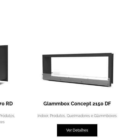
70 RD
Glammbox Concept 2150 DF
Produtos
,
Indoor
,
Produtos
,
Queimadores e Glammboxes
xes
Ver Detalhes