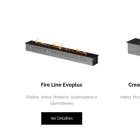
Fire Line Evoplus
Crea
Fireline
,
Indoor
,
Produtos
,
Queimadores e
Indoor
,
Pro
Glammboxes
Ver Detalhes