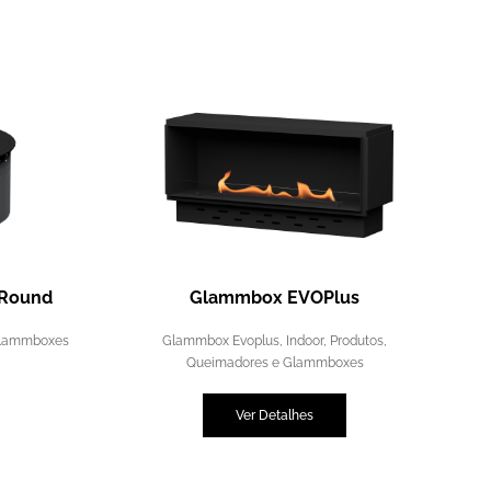
 Round
Glammbox EVOPlus
Glammboxes
Glammbox Evoplus
,
Indoor
,
Produtos
,
Queimadores e Glammboxes
Ver Detalhes