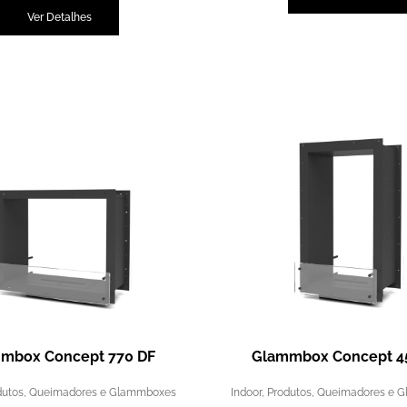
Ver Detalhes
mbox Concept 770 DF
Glammbox Concept 4
dutos
,
Queimadores e Glammboxes
Indoor
,
Produtos
,
Queimadores e 