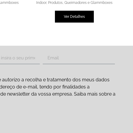
Glammboxes
Indoor
,
Produtos
,
Queimadores e Glammboxes
Ver Detalhes
 autorizo a recolha e tratamento dos meus dados
ereço de e-mail, tendo por finalidades a
ão de newsletter da vossa empresa. Saiba mais sobre a