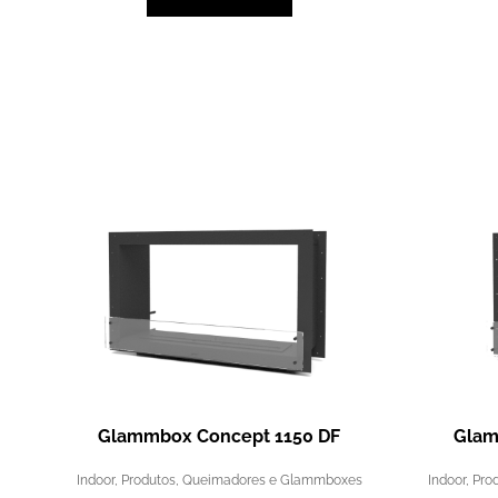
Glammbox Concept 1150 DF
Glam
Indoor
,
Produtos
,
Queimadores e Glammboxes
Indoor
,
Pro