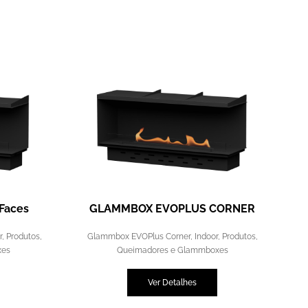
Faces
GLAMMBOX EVOPLUS CORNER
r
,
Produtos
,
Glammbox EVOPlus Corner
,
Indoor
,
Produtos
,
xes
Queimadores e Glammboxes
Ver Detalhes