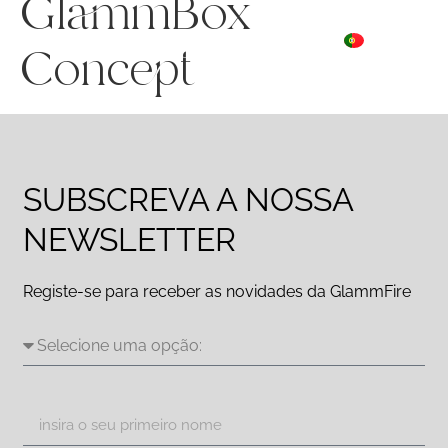
GlammBox
ES
☰ Menu
PT
DE
Concept
SUBSCREVA A NOSSA
NEWSLETTER
Registe-se para receber as novidades da GlammFire