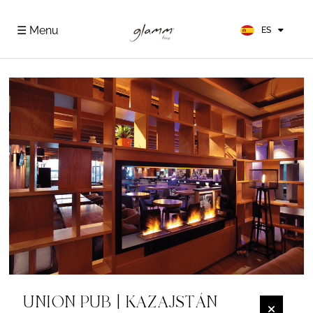
EN
FR
☰ Menu
ES
DE
UNION PUB | KAZAJSTÁN