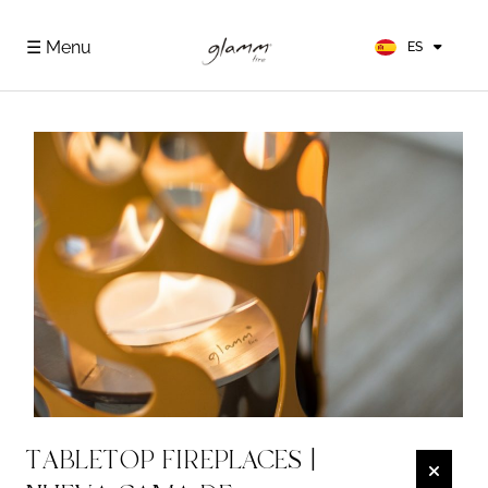
EN
FR
☰ Menu
ES
DE
TABLETOP FIREPLACES |