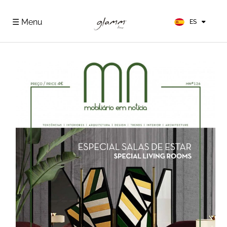
EN
FR
☰ Menu
ES
DE