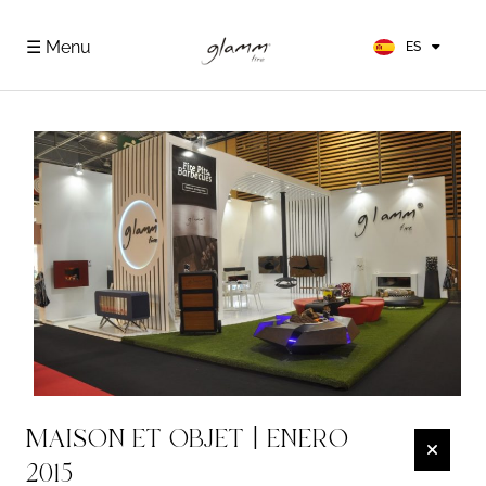
EN
FR
☰ Menu
ES
DE
MAISON ET OBJET | ENERO
2015