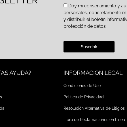
SLETTER
Doy mi consentimiento y aut
personales, concretamente mi d
y distribuir el boletín inform
protección de datos
Suscribir
TAS AYUDA?
INFORMACIÓN LEGAL
Condiciones de Uso
s
Política de Privacidad
ada
Resolución Alternativa de Litigios
Libro de Reclamaciones en Línea