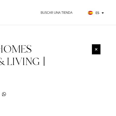
EN
FR
BUSCAR UNA TIENDA
ES
DE
 HOMES
 LIVING |