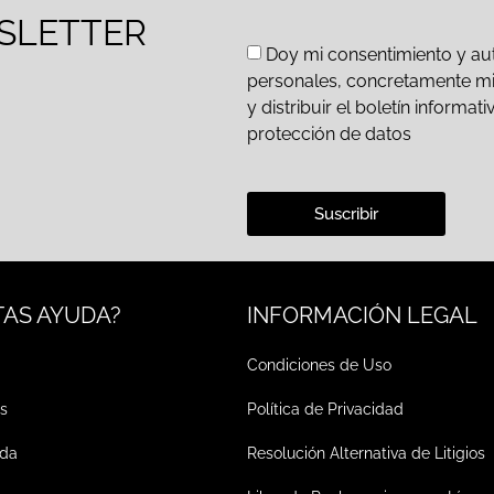
SLETTER
Doy mi consentimiento y aut
personales, concretamente mi d
y distribuir el boletín inform
protección de datos
Suscribir
TAS AYUDA?
INFORMACIÓN LEGAL
Condiciones de Uso
s
Política de Privacidad
ada
Resolución Alternativa de Litigios