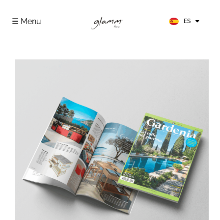
EN
FR
☰ Menu
ES
DE