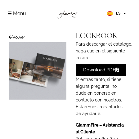
EN
FR
☰ Menu
ES
DE
LOOKBOOK
Volver
Para descargar el catálogo,
haga clic en el siguiente
enlace:
Download PDF
Mientras tanto, si tiene
alguna pregunta, no
dude en ponerse en
contacto con nosotros.
Estaremos encantados
de ayudarle.
GlammFire – Asistencia
al Cliente
Tel.
+351 251 654 800