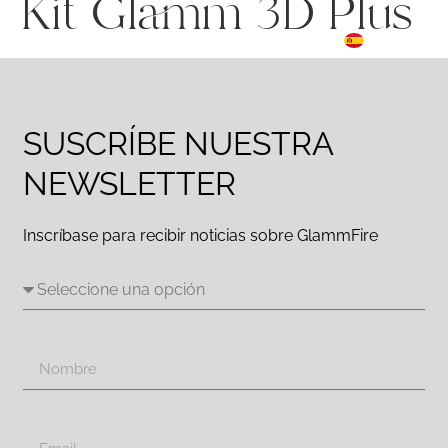
Kit Glamm 3D Plus
FR
☰ Menu
ES
DE
SUSCRÍBE NUESTRA
NEWSLETTER
Inscríbase para recibir noticias sobre GlammFire