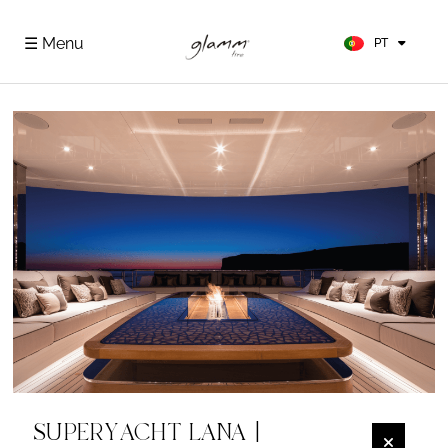
FR
ES
☰ Menu
PT
DE
SUPERYACHT LANA |