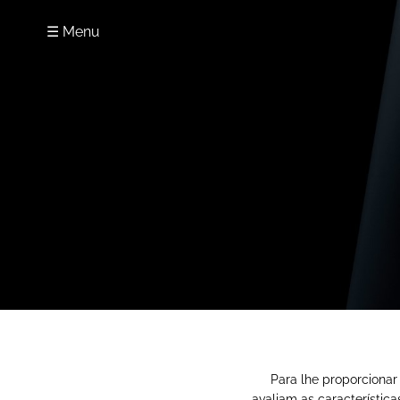
☰ Menu
Para lhe proporcionar
avaliam as característic