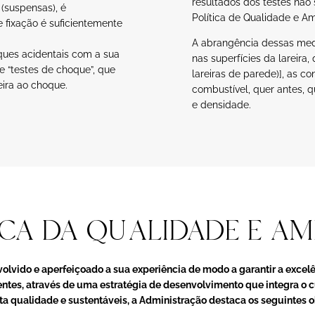
resultados dos testes não
 (suspensas), é
Política de Qualidade e A
 fixação é suficientemente
A abrangência dessas med
ques acidentais com a sua
nas superfícies da lareira
e “testes de choque”, que
lareiras de parede)], as c
eira ao choque.
combustível, quer antes, q
e densidade.
ICA DA QUALIDADE E AM
olvido e aperfeiçoado a sua experiência de modo a garantir a excel
entes, através de uma estratégia de desenvolvimento que integra o
ta qualidade e sustentáveis, a Administração destaca os seguintes 