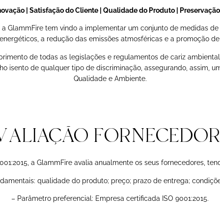
novação | Satisfação do Cliente | Qualidade do Produto | Preservaçã
 a GlammFire tem vindo a implementar um conjunto de medidas de 
s energéticos, a redução das emissões atmosféricas e a promoção d
imento de todas as legislações e regulamentos de cariz ambiental, 
ho isento de qualquer tipo de discriminação, assegurando, assim, u
Qualidade e Ambiente.
VALIAÇÃO FORNECEDOR
001:2015, a GlammFire avalia anualmente os seus fornecedores, ten
damentais: qualidade do produto; preço; prazo de entrega; condiç
– Parâmetro preferencial: Empresa certificada ISO 9001:2015.