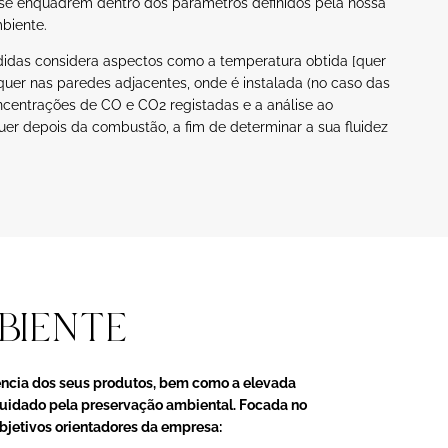
 se enquadrem dentro dos parâmetros definidos pela nossa
mbiente.
idas considera aspectos como a temperatura obtida [quer
, quer nas paredes adjacentes, onde é instalada (no caso das
oncentrações de CO e CO2 registadas e a análise ao
uer depois da combustão, a fim de determinar a sua fluidez
BIENTE
ência dos seus produtos, bem como a elevada
 cuidado pela preservação ambiental. Focada no
objetivos orientadores da empresa: