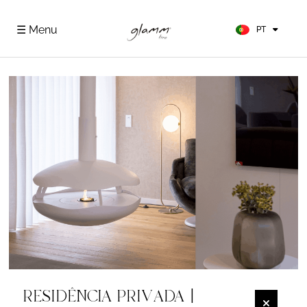
FR
ES
☰ Menu
PT
DE
RESIDÊNCIA PRIVADA |