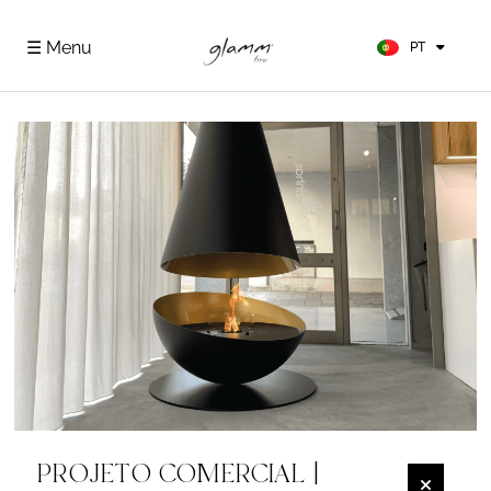
FR
ES
☰ Menu
PT
DE
PROJETO COMERCIAL |