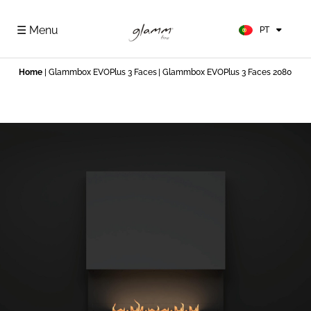
FR
ES
☰ Menu
PT
DE
Home
|
Glammbox EVOPlus 3 Faces
| Glammbox EVOPlus 3 Faces 2080