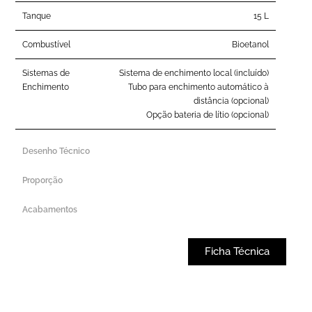
Tanque
15 L
Combustível
Bioetanol
Sistemas de
Sistema de enchimento local (incluído)
Enchimento
Tubo para enchimento automático à
distância (opcional)
Opção bateria de lítio (opcional)
Desenho Técnico
Proporção
Acabamentos
Ficha Técnica