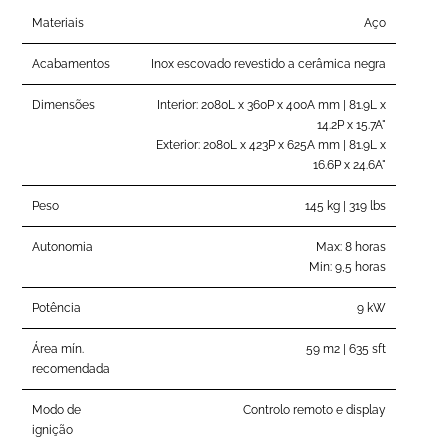
Materiais
Aço
Acabamentos
Inox escovado revestido a cerâmica negra
Dimensões
Interior: 2080L x 360P x 400A mm | 81.9L x
14.2P x 15.7A"
Exterior: 2080L x 423P x 625A mm | 81.9L x
16.6P x 24.6A"
Peso
145 kg | 319 lbs
Autonomia
Max: 8 horas
Min: 9,5 horas
Potência
9 kW
Área mín.
59 m2 | 635 sft
recomendada
Modo de
Controlo remoto e display
ignição