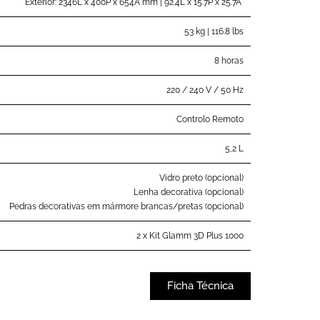
Exterior: 2346L x 400P x 654A mm | 92.4L x 15.7P x 25.7A"
53 kg | 116.8 lbs
8 horas
220 / 240 V / 50 Hz
Controlo Remoto
5,2 L
Vidro preto (opcional)
Lenha decorativa (opcional)
Pedras decorativas em mármore brancas/pretas (opcional)
2 x Kit Glamm 3D Plus 1000
Ficha Técnica