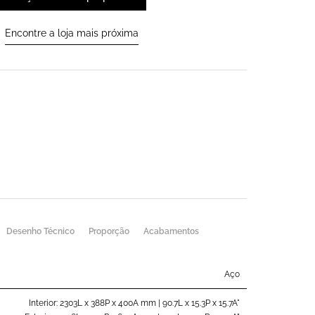
Encontre a loja mais próxima
Desenho Técnico
Proporção
Acabamentos
Aço
Interior: 2303L x 388P x 400A mm | 90.7L x 15.3P x 15.7A"