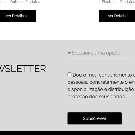
inhas
,
Outdoor
,
Produtos
Eléctricas
,
Produto
Ver Detalhes
Ver Detalhes
WSLETTER
Dou o meu consentimento e
pessoais, concretamente o end
disponibilização e distribuiç
proteção dos seus dados
Subscrever