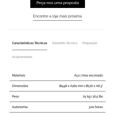
Peça-nos uma proposta
Encontre a loja mais próxima
Características Técnicas
Desenho Técnico
Proporção
Acabamentos
Materiais
Aço | Inox escovado
Dimensões
Ø448 x A160 mm | Ø17.6 x A6.3”
Peso
7.5 kg | 16.5 lbs
Autonomia
3:00 horas