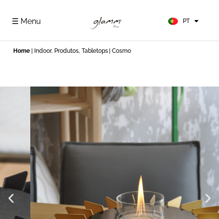
FR
ES
☰ Menu
PT
DE
Home
|
Indoor
,
Produtos
,
Tabletops
| Cosmo